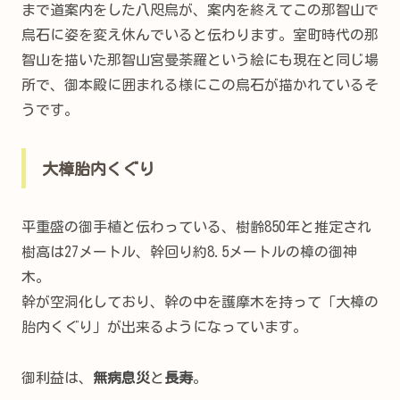
まで道案内をした八咫烏が、案内を終えてこの那智山で
烏石に姿を変え休んでいると伝わります。室町時代の那
智山を描いた那智山宮曼荼羅という絵にも現在と同じ場
所で、御本殿に囲まれる様にこの烏石が描かれているそ
うです。
大樟胎内くぐり
平重盛の御手植と伝わっている、樹齢850年と推定され
樹高は27メートル、幹回り約8.5メートルの樟の御神
木。
幹が空洞化しており、幹の中を護摩木を持って「大樟の
胎内くぐり」が出来るようになっています。
御利益は、
無病息災
と
長寿
。