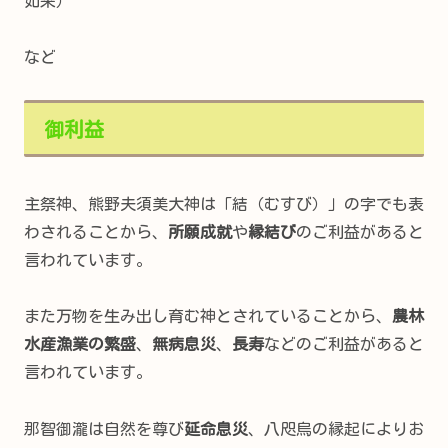
如来）
など
御利益
主祭神、熊野夫須美大神は「結（むすび）」の字でも表
わされることから、
所願成就
や
縁結び
のご利益があると
言われています。
また万物を生み出し育む神とされていることから、
農林
水産漁業の繁盛
、
無病息災
、
長寿
などのご利益があると
言われています。
那智御瀧は自然を尊び
延命息災
、八咫烏の縁起によりお