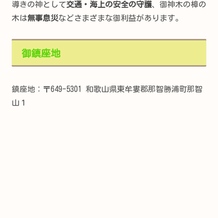
導きの神として
交通・海上の安全の守護
、御神木の樟の
木は
無事息災
などさまざまな御利益があります。
御鎮座地
鎮座地：〒649-5301 和歌山県東牟婁郡那智勝浦町那智
山１