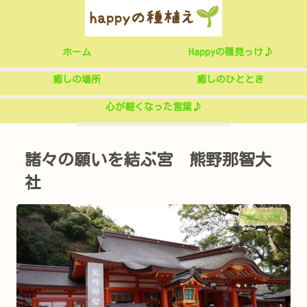
ホーム
Happyの種見っけ♪
癒しの場所
癒しのひととき
心が軽くなった言葉♪
諸々の願いを結ぶ宮 熊野那智大
社
癒しの場所