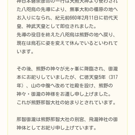
神日本磐余彦命の一行は天照大神より使わされ
た八咫烏の先導により、無事大和の橿原の地へ
お入りになられ、紀元前660年2月11日に初代天
皇、神武天皇として即位されました。
先導の役目を終えた八咫烏は熊野の地へ戻り、
現在は烏石に姿を変えて休んでいるといわれて
います。
その後、熊野の神々が光ヶ峯に降臨され、御瀧
本にお祀りしていましたが、仁徳天皇5年（317
年）、山の中腹へ改めて社殿を設け、熊野の
神々・御瀧の神様をお遷し申し上げました。
これが熊野那智大社の始まりとされています。
那智御瀧は熊野那智大社の別宮、飛瀧神社の御
神体としてお祀り申し上げています。