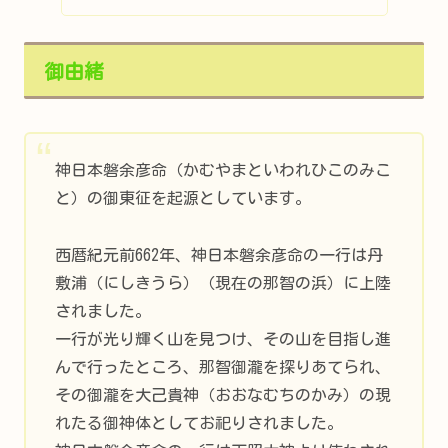
御由緒
神日本磐余彦命（かむやまといわれひこのみこ
と）の御東征を起源としています。
西暦紀元前662年、神日本磐余彦命の一行は丹
敷浦（にしきうら）（現在の那智の浜）に上陸
されました。
一行が光り輝く山を見つけ、その山を目指し進
んで行ったところ、那智御瀧を探りあてられ、
その御瀧を大己貴神（おおなむちのかみ）の現
れたる御神体としてお祀りされました。