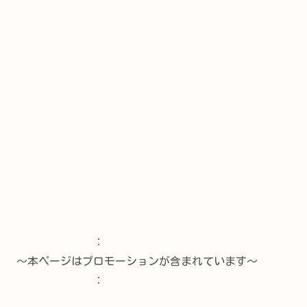
：
～本ページはプロモーションが含まれています～
：