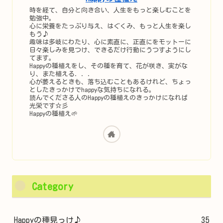
時を経て、自分と向き合い、人生をもっと楽しむことを
勉強中。
心に栄養をたっぷり与え、はぐくみ、もっと人生を楽し
もう♪
趣味は多岐にわたり、心に素直に、正直にをモットーに
日々楽しみを見つけ、できるだけ行動にうつすようにし
てます。
Happyの種植えをし、その種を育て、花が咲き、実がな
り、また植える．．．
心が萎えるときも、落ち込むこともあるけれど、ちょっ
としたきっかけでhappyな気持ちになれる。
読んでくださる人のHappyの種植えのきっかけになれば
光栄です☆彡
Happyの種植え🌱
Category
Happyの種見っけ♪
35