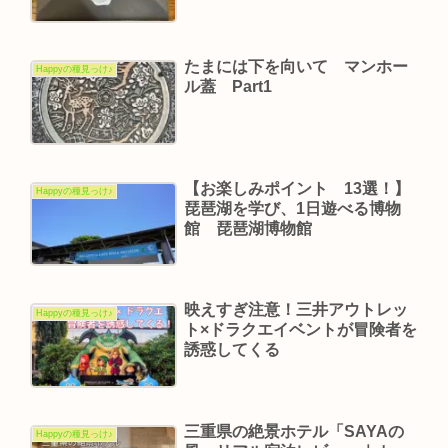
たまには下を向いて マンホー
Happyの種見っけ♪
ル蓋 Part1
【お楽しみポイント 13選！】
Happyの種見っけ♪
琵琶湖を学び、1日遊べる博物
館 琵琶湖博物館
映えすぎ注意！三井アウトレッ
Happyの種見っけ♪
ト×ドラクエイベントが冒険者を
誘惑してくる
三重県の絶景ホテル「SAYAの
Happyの種見っけ♪