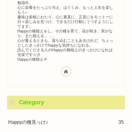
勉強中。
心に栄養をたっぷり与え、はぐくみ、もっと人生を楽し
もう♪
趣味は多岐にわたり、心に素直に、正直にをモットーに
日々楽しみを見つけ、できるだけ行動にうつすようにし
てます。
Happyの種植えをし、その種を育て、花が咲き、実がな
り、また植える．．．
心が萎えるときも、落ち込むこともあるけれど、ちょっ
としたきっかけでhappyな気持ちになれる。
読んでくださる人のHappyの種植えのきっかけになれば
光栄です☆彡
Happyの種植え🌱
Category
Happyの種見っけ♪
35