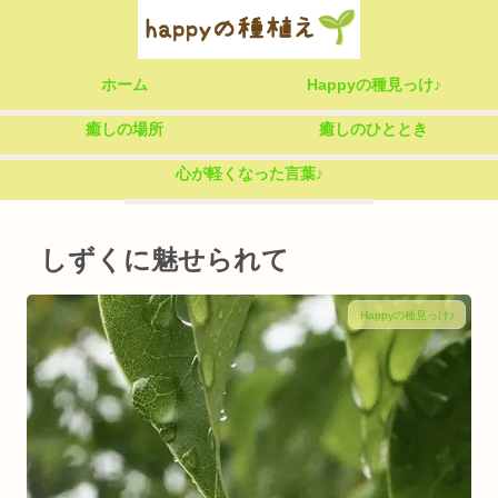
ホーム
Happyの種見っけ♪
癒しの場所
癒しのひととき
心が軽くなった言葉♪
しずくに魅せられて
Happyの種見っけ♪